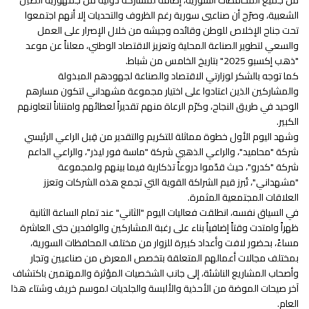
من جميع المحافظات السورية، إضافة لمشاركة دولية من جمهورية الصين
الشعبية، وصرّح أن صناعيي سورية رغم الظروف والتحديات إلا أنهم اجتمعوا
تحت جناح الإخلاص للوطن وقائده وجيشه من خلال الإصرار على العمل
والسعي لتطوير الصناعة المحلية وتعزيز الاقتصاد الوطني، معلناً عن موعد
"ذهب إكسبو 2025" بتاريخ الخامس من شباط.
كما توجه بالشكر لوزارتي الاقتصاد والصناعة لجهودهم المبذولة
والمشاركين الذين اعتادوا على اختيار مجموعة مشهداني لتكون مسارهم
الوحيد في طريق النجاح، وكرّم الرعاة منهم تقديراً لعطائهم وامتناناً لتعاونهم
الكبير.
وشهد اليوم الأول خطوة مماثلة للتكريم والتقدير من قِبل الراعي الرئيسي
شركة "محاميد"، والراعي الذهبي شركة "ماسة فور ليذر"، والراعي الداعم
شركة "كدرو"، حيث قدّموا دروعاً تذكارية فيما بينهم ولمجموعة
"مشهداني"، تُبرز قيم الشراكة القوية التي تجمع هذه الشركات وتعزز
العلاقات المجتمعية المثمرة.
في السياق نفسه، انطلقت فعاليات اليوم "الثاني" عند تمام الساعة الثانية
ظهراً وامتدت وقتاً إضافياً بناء على رغبة المشاركين والوافدين حتى العاشرة
مساءً، بحضور لافت وأعداد كبيرة للزوار من مختلف المحافظات السورية،
بمختلف مجالات أعمالهم المتعلقة بتخصص المعرض من صناعيين وتجار
وأصحاب المشاريع الناشئة، إلى جانب الشخصيات المؤثرة والمهتمين باكتشاف
آخر صيحات الموضة من الأحذية والألبسة والجلديات لموسم خريف وشتاء هذا
العام.