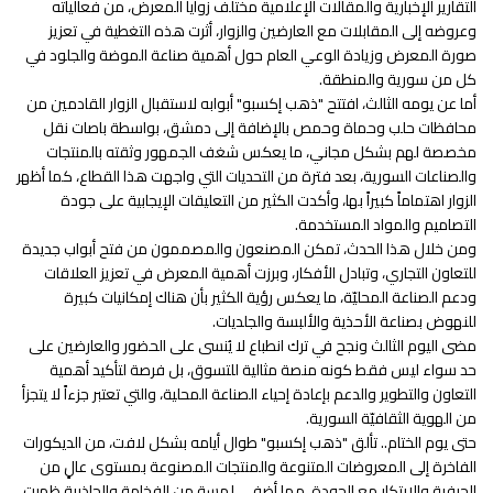
التقارير الإخبارية والمقالات الإعلامية مختلف زوايا المعرض، من فعالياته
وعروضه إلى المقابلات مع العارضين والزوار، أثرت هذه التغطية في تعزيز
صورة المعرض وزيادة الوعي العام حول أهمية صناعة الموضة والجلود في
كل من سورية والمنطقة.
أما عن يومه الثالث، افتتح "ذهب إكسبو" أبوابه لاستقبال الزوار القادمين من
محافظات حلب وحماة وحمص بالإضافة إلى دمشق، بواسطة باصات نقل
مخصصة لهم بشكل مجاني، ما يعكس شغف الجمهور وثقته بالمنتجات
والصناعات السورية، بعد فترة من التحديات التي واجهت هذا القطاع، كما أظهر
الزوار اهتماماً كبيراً بها، وأكدت الكثير من التعليقات الإيجابية على جودة
التصاميم والمواد المستخدمة.
ومن خلال هذا الحدث، تمكن المصنعون والمصممون من فتح أبواب جديدة
للتعاون التجاري، وتبادل الأفكار، وبرزت أهمية المعرض في تعزيز العلاقات
ودعم الصناعة المحليّة، ما يعكس رؤية الكثير بأن هناك إمكانيات كبيرة
للنهوض بصناعة الأحذية والألبسة والجلديات.
مضى اليوم الثالث ونجح في ترك انطباع لا يُنسى على الحضور والعارضين على
حد سواء ليس فقط كونه منصة مثالية للتسوق، بل فرصة لتأكيد أهمية
التعاون والتطوير والدعم بإعادة إحياء الصناعة المحلية، والتي تعتبر جزءاً لا يتجزأ
من الهوية الثقافيّة السورية.
حتى يوم الختام.. تألق "ذهب إكسبو" طوال أيامه بشكل لافت، من الديكورات
الفاخرة إلى المعروضات المتنوعة والمنتجات المصنوعة بمستوى عالٍ من
الحرفية والابتكار مع الجودة، مما أضفى لمسة من الفخامة والجاذبية ظهرت