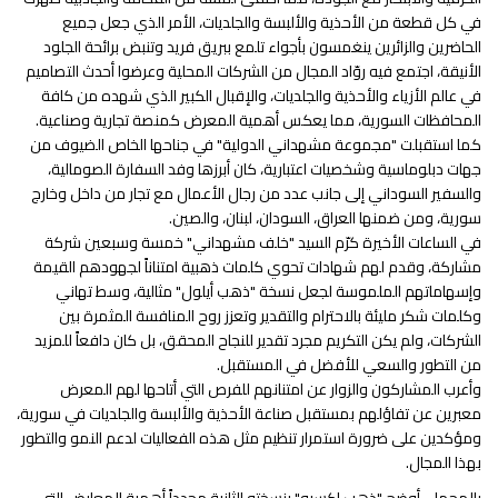
في كل قطعة من الأحذية والألبسة والجلديات، الأمر الذي جعل جميع
الحاضرين والزائرين ينغمسون بأجواء تلمع ببريق فريد وتنبض برائحة الجلود
الأنيقة، اجتمع فيه روّاد المجال من الشركات المحلية وعرضوا أحدث التصاميم
في عالم الأزياء والأحذية والجلديات، والإقبال الكبير الذي شهده من كافة
المحافظات السورية، مما يعكس أهمية المعرض كمنصة تجارية وصناعية.
كما استقبلت "مجموعة مشهداني الدولية" في جناحها الخاص الضيوف من
جهات دبلوماسية وشخصيات اعتبارية، كان أبرزها وفد السفارة الصومالية،
والسفير السوداني إلى جانب عدد من رجال الأعمال مع تجار من داخل وخارج
سورية، ومن ضمنها العراق، السودان، لبنان، والصين.
في الساعات الأخيرة كرّم السيد "خلف مشهداني" خمسة وسبعين شركة
مشاركة، وقدم لهم شهادات تحوي كلمات ذهبية امتناناً لجهودهم القيمة
وإسهاماتهم الملموسة لجعل نسخة "ذهب أيلول" مثالية، وسط تهاني
وكلمات شكر مليئة بالاحترام والتقدير وتعزز روح المنافسة المثمرة بين
الشركات، ولم يكن التكريم مجرد تقدير للنجاح المحقق، بل كان دافعاً للمزيد
من التطور والسعي للأفضل في المستقبل.
وأعرب المشاركون والزوار عن امتنانهم للفرص التي أتاحها لهم المعرض
معبرين عن تفاؤلهم بمستقبل صناعة الأحذية والألبسة والجلديات في سورية،
ومؤكدين على ضرورة استمرار تنظيم مثل هذه الفعاليات لدعم النمو والتطور
بهذا المجال.