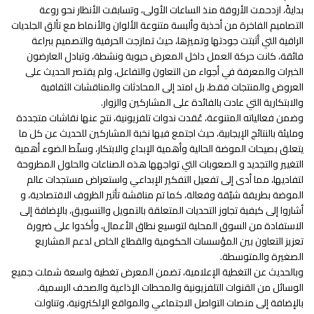
بدايةً، ازدحمت الأروقة منذ الساعات الأولى، وتسابقت الأنظار نحو روعة
التصاميم الفاخرة من أحذية وألبسة متنوعة الألوان والأنماط مع تألق الجلديات
الراقية التي أثبتت جودتها وتميزها، حيث تمازجت الحرفية والتصميم ببراعة
فائقة، كانت حركة العمل داخل المعرض حيوية ونشطة، وتبادل العارضون
الخبرات والمعرفة في أجواء من التعاون والتفاعل، ولم يقتصر الحديث على
العروض والمنتجات فقط، بل امتد إلى المحادثات والمناقشات الثقافية
والابتكارية التي عادت بالفائدة على المشاركين والزوار.
وضمن فعالياته المتنوعة، عُقدت ندوات تلفزيونية، نتج عنها نقاشات متجددة
ومليئة بالنتائج الإيجابية، حيث اجتمع فيها نخبة المشاركين للحديث عن كل ما
يتعلق بصيحات الموضة الحالية وأهمية الإبداع والابتكار، وسلّط الضوء أهمية
التغيير والتجديد و الصعوبات التي تواجهها هذه الصناعات والحلول المطروحة
لتفاديها، مما أدى إلى تفعيل التفكير الإبداعي واستعراض مستجدات عالم
الموضة بطريقة شيّقة وفعالة، كما تم مناقشة تأثير الظروف الاقتصادية، و
أشاروا إلى كيفية تجاوز التحديات المتعلقة بالتمويل والتسويق، بالإضافة إلى
الاستفادة من السوق المحلية لتوسيع نطاق الأعمال، وأكدوا على ضرورة
تعزيز التعاون بين المؤسسات الحكومية والقطاع الخاص لدعم المشاريع
الصغيرة والمتوسطة.
وبالحديث عن التغطية الإعلامية، تضمن المعرض تغطية واسعة شملت جميع
الوسائل من القنوات التلفزيونية والمحطات الإذاعية والصحف الرسمية،
بالإضافة إلى منصات التواصل الاجتماعي والمواقع الإلكترونية، وتناولت