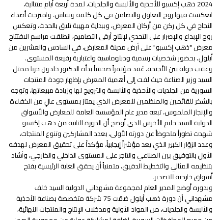
2024 ذهب إكسبو للأحذية والألبسة والجلديات، لمدة أربعة أيام متتالية،
انعكست فيها روح التعاون والتضامن في كل كلمة ونقاش، وامتزجت أصداء
النجاح في كل ركن من أركان المعرض، وببداية مهيبة تليق بالحدث، وتعكس
روح الإبداع والإصرار على التحدي لإنتاج أرقى التصاميم، انطلقت مراسم الافتتاح
معرض "ذهب إكسبو" على أرض مدينة المعارض، في السادس والعشرين من
أيلول، بحضور شخصيات رسمية ودبلوماسية واعتبارية رفيعة المستوى.
وعقب جولة بين الأجنحة، عُقد مؤتمراً صحفياً بدأه الدكتور خلدون حربا ممثل
السيد وزير الصناعة حيث لفت إلى أهمية المعرض بإظهار جودة المنتجات
السورية من الجلديات والأحذية والألبسة والترويج لها وزيادة مبيعاتها، وتوجه
بالشكر للقائمين والمنظمين للمعرض الذي يمتاز بمستوى عالٍ من الكفاءة
والإنجاز الملموس، تبعه مدير عام المؤسسة العامة للمعارض والأسواق
الدولية السيد حليم الأخرس الذي أوضح أن الدورة الثانية من ذهب إكسبو
شهدت تطوراً ملحوظاً عن دورته الأولى، بعدد المشاركين وتنوع المنتجات،
وعدد الزوّار الكبير الذي يعد مؤشراً إيجابياً، مؤكداً على تحقيق المعرض لهدفه
الأول بالتوفيق بين الصناعي والتاجر على المستوى الداخلي والخارجي، وأشاد
بتنظيمه المثالي والتخطيط الدقيق، متمنياً أن يحقق الغاية الرئيسية بفتح
أسواق خارجية للتصدير.
وبدوره أوضح المدير العام لمجموعة مشهداني الدولية السيد خلف
مشهداني أن دورة ذهب أيلول ضمّت 75 شركة متخصصة بصناعة الأحذية
والألبسة والجلديات، من المواد الأولية ومدخلات الإنتاج والمنتجات النهائية،