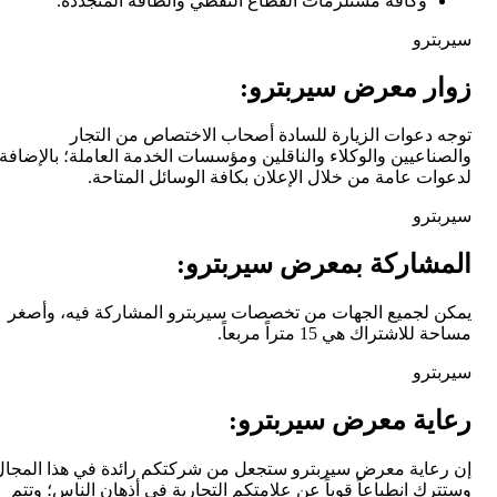
وكافة مستلزمات القطاع النفطي والطاقة المتجددة.
سيربترو
زوار معرض سيربترو:
توجه دعوات الزيارة للسادة أصحاب الاختصاص من التجار
والصناعيين والوكلاء والناقلين ومؤسسات الخدمة العاملة؛ بالإضافة
لدعوات عامة من خلال الإعلان بكافة الوسائل المتاحة.
سيربترو
المشاركة بمعرض سيربترو:
يمكن لجميع الجهات من تخصصات سيربترو المشاركة فيه، وأصغر
مساحة للاشتراك هي 15 متراً مربعاً.
سيربترو
رعاية معرض سيربترو:
إن رعاية معرض سيربترو ستجعل من شركتكم رائدة في هذا المجال
وستترك انطباعاً قوياً عن علامتكم التجارية في أذهان الناس؛ وتتم