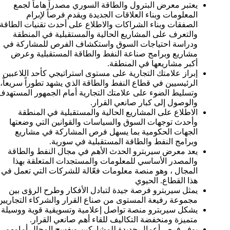
يعتبر معرض البترول والطاقة السوري مصدراً هاماً لجمع
المعلومات وبناء العلاقات الجديدة ويقدم فرصاً لإبرام
الصفقات وبناء الشراكات والاطلاع على أحدث تقنيات الطاقة
والتعرف على المشاريع الحالية والمستقبلية في المنطقة
ودراسة احتياجات السوق واستكشاف الفرص للمشاركة في
مشاريع وبرامج صناعة النفط والطاقة المستقبلية وعرض
أكبر مشاريعها في المنطقة.
إبراز علامتك التجارية على مستوى استراتيجي كأحد اللاعبين
الرئيسيين في قطاع النفط والطاقة الذي يشهد تطوراً سريعاً،
وتسليط الضوء على علامتك التجارية أمام الجمهور المستهدف
والوصول إلى كبار صانعي القرار.
الاطلاع على المشاريع الحالية والمستقبلية في المنطقة
وأحدث توجهات السوق والسياسات والقوانين التي وضعتها
الجهات الحكومية بما يسهل فرص المشاركة في مشاريع
وبرامج النفط والطاقة المستقبلية في سورية.
يعد معرض سيربترو الحدث الأهم في مجال النفط والطاقة
والمصدر الأساسي للمعلومات والمستجدات المتعلقة بهذا
المجال ، وهو منصة معلومات فعّالة للشركات التي تعمل في
هذا القطاع. الحيوي
يمثل سيربترو فرصة جيدة لتبادل الأفكار وطرح الرؤى بين
مجموعة رفيعة المستوى من صناع القرار والشركاء التجاريين
يشكل سيربترو منصة تواصل إعلامية وتسويقية قوية ووسيلة
متميزة ومنخفضة التكاليف للقاء أهم صانعي القرار.
يوفر فرص أعمال جديدة للمشاركين ويفسح المجال أمامهم