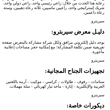
رعاية هذا الحدث من خلال: راعي رئيسي واحد، راعي دولي واحد،
شريك إستراتيجي واحد، راعيين ماسيين، ثلاثة رعاة ذهبيين، وستة
رعاة داعمين.
سيربترو
دليـل معرض سيربترو:
يوجد دليل إلكتروني مرافق ولكل شركة مشاركة بالمعرض صفحة
تعريفية ضمن تكلفة المشاركة؛ مع إمكانية حجز مساحات إعلانية
مأجورة.
سيربترو
تجهيزات الجناح المجانية:
ستاندات – رفوف – طاولات – كراسي – موكيت – آرمة باللغتين
العربية والإنكليزية – إنارة – مأخذ تيار كهربائي – سلة مهملات.
سيربترو
ديكورات خاصة: