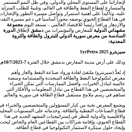
لإنجازاتنا على المستوى المحلي والدولي، وفي ظل النمو المستمر
والمتسارع لقطاع النفط والطاقة في العالم، وتلبيةً للطلب المتزايد
عليه، وتأكيداً على أهمية استمرار وتواصل مسيرة التطور والإنجازات
في هذا القطاع الحيوي بوصفه محوراً أساسياً في دعم مسيرة التقدم
والازدهار ورافداً رئيساً للاقتصاد العالمي .. تستعد اليوم
مجموعة
مشهداني الدولية
للمعارض والمؤتمرات من
دمشق
لإطلاق
الدورة
السادسة
من معرض سورية الدولي للبترول والطاقة والثروة
المعدنية:
سيربترو SyrPetro 2025
وذلك على أرض مدينة المعارض بدمشق خلال الفترة
7-10/7/2025م.
إذ يُعدُّ (سيربترو) ملتقىً لقادة ورواد صناعة النفط والغاز وأهم
معرض لتكنولوجيا النفط والطاقة المتجددة والمستدامة ومنصة
عالمية لتبادل الخبرات، وأفضل الممارسات التي تمكن الخبراء
والمتخصصين في هذا القطاع من تبادل المعلومات والأفكار التي
تساهم في رسم ملامح مستقبل قطاع الطاقة في سورية والعالم.
ويجمع المعرض نخبة من كبار المسؤولين والمتخصصين والخبراء في
قطاع الصناعات النفطية والطاقة، وخدماته على المستويات المحلية
والاقليمية والدولية للنظر في إستراتيجيات المشهد الجديد في هذا
القطاع الحيوي، وإقامة شراكات بين القطاعين العام والخاص لبحث
وإيجاد حلول مبتكرة لاستثمار التكنولوجيا في قطاع الطاقة.