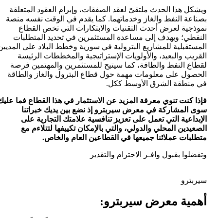
ويشكل هذا الحدث ملتقىً لعقد الصفقات، وإبرام العقود المتعلقة
بصناعة النفط والغاز وخدماتهما. كما يقدم في الوقت نفسه منصة
نموذجية لعرض أحدث التقنيات والابتكارات التي تخص القطاع
النفطي؛ ويهدف إلى مساعدة المستثمرين في تحديد المتطلبات
المستقبلية للمشاريع البترولية في سورية وخطط البلاد على المديين
القريب والبعيد، والأولويات الإستراتيجية والمخططات الرئيسة
لقطاع النفط والطاقة، كما سيتيح للمستثمرين والمهتمين فرصة
الحصول على معلومات مهمة حول قطاع البترول والغاز والطاقة
في منطقة الشرق الأوسط ككل.
فإذا كنت تنوي معرفة المزيد عن الاستثمار في هذا القطاع فما عليك
سوى المشاركة في معرض سيربترو إذ نضع بين يديك خبراتنا
الإبداعية التي تعمل على تعزيز تنافسية علامتك التجارية على
الصعيدين المحلي والدولي، والتي بالإمكان تكييفها لتتلاءم مع
متطلبات عملائنا جميعها في القطاعين العام والخاص.
وتفضلوا بقبول وافـر الاحترام والتقدير
سيربترو
أهمية معرض سيربترو: