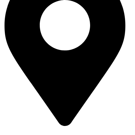
Syria - Damascus - Arnous Square - Arnous Tower Building - 10th