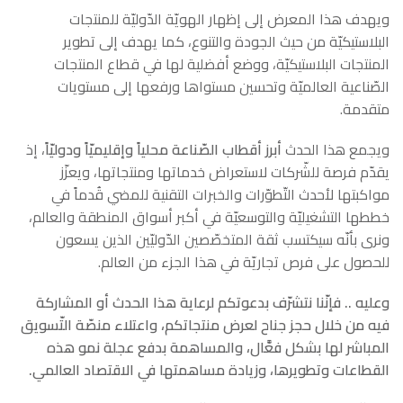
ويهدف هذا المعرض إلى إظهار الهويّة الدّوليّة للمنتجات
البلاستيكيّة من حيث الجودة والتنوع، كما يهدف إلى تطوير
المنتجات البلاستيكيّة، ووضع أفضلية لها في قطاع المنتجات
الصّناعية العالميّة وتحسين مستواها ورفعها إلى مستويات
متقدمة.
ويجمع هذا الحدث
أبرز أقطاب الصّناعة محلياً وإقليميّاً ودوليّاً
، إذ
يقدّم فرصة للشّركات لاستعراض خدماتها ومنتجاتها، ويعزّز
مواكبتها لأحدث التّطوّرات والخبرات التقنية للمضي قُدماً في
خططها التشغيليّة والتوسعيّة في أكبر أسواق المنطقة والعالم،
ونرى بأنّه سيكتسب ثقة المتخصّصين الدّوليّين الذين يسعون
للحصول على فرص تجاريّة في هذا الجزء من العالم.
وعليه .. فإنّنا نتشرّف بدعوتكم لرعاية هذا الحدث أو المشاركة
فيه من خلال حجز جناح لعرض منتجاتكم، واعتلاء منصّة التّسويق
المباشر لها بشكل فعَّال، والمساهمة بدفع عجلة نمو هذه
القطاعات وتطويرها، وزيادة مساهمتها في الاقتصاد العالمي.