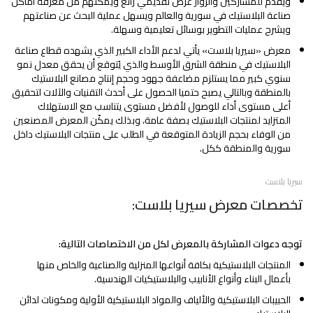
ويقدم للمشاركين والزوار عرض تقديمي رائع ويمكنهم من معرفة أماكن
صناعة البلاستيك في سورية والعالم ويسهل عملية البحث عن صناعتهم
ويشرح عمليات التطوير بوسائل تعليمية وسهلة.
معرض «سيريا بلاست» يأتي لدعم الأداء الكبير الذي يشهده قطاع صناعة
البلاستيك في منطقة الشرق الأوسط والذي يُتوقع أن يحقق معدل نمو
سنوي كبير مما يستلزم مضاعفة جهود وحجم إنتاج مصانع البلاستيك
بالمنطقة وبالتالي يصبح حتميا الحصول على أحدث التقنيات والآلات لتحقيق
أعلى مستوى أداء للوصول لأفضل مستوى يتناسب مع الاستهلاك
المتزايد لمنتجات البلاستيك بصفة عامة، وبذلك يمكّن المعرض المصنعين
من الوفاء بحجم الزيادة المتوقعة في الطلب على منتجات البلاستيك داخل
سورية والمنطقة ككل
.
سيريا بلاست
تخصصات معرض سيريا بلاست:
توجه دعوات المشاركة بالمعرض لكل من الاختصاصات التالية:
المنتجات البلاستيكية بكافة أنواعها المنزلية والصناعية والخاص منها
بأعمال البناء وأنواع الأنابيب والبلاستيكيات الهندسية.
الحبيبات البلاستيكية والألياف والمواد البلاستيكية الأولية ومكونات لدائن