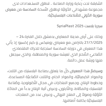
السّابقة تحت رعاية وزارة الصناعة .. تنطلق الاستـعدادات لدى
مجموعة مشهداني الدّوليّة لإطلاق النّسخة
السادسة
من
معرض
سورية الدّولي للصّناعات البلاستيكيّة
:
سيريا بلاست
SyriaPlast 2025
وذلك على أرض مدينة المعارض بدمشق خلال الفترة
24 –
27/7/2025
بالتزامن مع معرضي روميكس و كيم إكسبو؛ إذ يأتي
هذا المعرض في دورته السادسة استجابة للحراك الاقتصاديّ
الصّناعيّ الضّخم الذي تعيشه سورية والمنطقة، والذي سيجعل
منها ورشة عمل دائمة.
وسيضمّ هذا المعرض
كلّ ما يتعلق بصناعة البلاستيك من الآلات،
والمواد الكيميائيّة، والمواد الخام، والآلات الصّناعيّة المساعدة،
وخطوط الإنتاج، وجميع الابتكارات في مجال التّكنولوجيا، وصّناعة
البلاستيك والمطّاط، والنّايلون، وعرض آلية الإنتاج بدءاً من المادّة
الأوّليّة وصولاً إلى المنتج النهائي، وعرض عدد من المنتجات
البلاستيكيّة بكافة أصنافها.