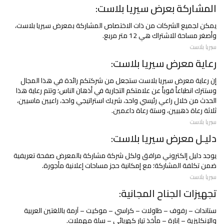
المشاركة بعرض سيريا بلاست:
يمكن لجميع الشركات من ذات الاختصاص المشاركة بمعرض سيريا بلاست،
وأصغر مساحة للاشتراك هي 12 متر مربع.
سيريا بلاست
رعاية معرض سيريا بلاست:
إن رعاية معرض سيريا بلاست ستجعل من شركتكم رائدة في هذا المجال
وستترك انطباعاً قوياً عن علامتكم التجارية في أذهان الناس؛ وتتم رعاية هذا
الحدث من خلال راعي رئيسي واحد، شريك استراتيجي واحد، راعيين ماسيين،
ثلاثة رعاة ذهبيين، وستة رعاة داعمين.
سيريا بلاست
دليـل معرض سيريا بلاست:
يوجد دليل إلكتروني مرافق ولكل شركة مشاركة بالمعرض صفحة تعريفية
ضمن تكلفة المشاركة؛ مع إمكانية حجز مساحات إعلانية مأجورة.
سيريا بلاست
تجهيزات الجناح المجانية:
ستاندات – رفوف – طاولات – كراسي – موكيت – آرمة باللغتين العربية
والإنكليزية – إنارة – مأخذ تيار كهربائي – سلة مهملات.