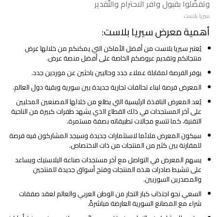
وتفضّلوا بقبول وافر الاحترام والتّقدير
سيريا بلاست
أهمية معرض سيريا بلاست:
يُعتبر سيريا بلاست من أفضل الأماكن التي يمكنكم من خلالها عرض
منتجاتكم وتقديم عروضكم الخاصة على أفضل منصة عرض.
يوفر الفرصة لمقابلة عملاء جدد وحاليين باحثين عن موردين جدد.
المعرض فرصة لبناء تحالفات تجارية جديدة بين سورية وبقية دول العالم.
يُعد المعرض النافذة الرئيسية التي يطلع من خلالها المصنعين المحليين
على آخر المستجدات في ذلك القطاع الذي يشهد طفرات كبيرة من الناحية
التقنية، كما تتسع مجالات تطبيقاته بصفة مستمرة.
سيكون المعرض ملائما لاستثمارات جديدة وسيجد المشاركون فيه فرصة
للمقارنة بين كثير من المنتجات من ذات الاختصاص.
يسهم المعرض في التواصل مع آخر مستجدات صناعة البلاستيك ويساعد
على تنشيط صادرات هذه المنتجات وفتح أسواق جديدة للمنتجين
والمصدرين السوريين.
السعي نحو اجتذاب كبار التجار من الوطن العربي والعالم لعقد صفقات
شراء مع المصانع السورية العارضة مباشرةً.