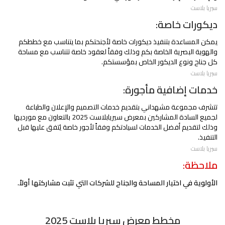
سيريا بلاست
ديكورات خاصة:
يمكن المساعدة بتنفيذ ديكورات خاصة لأجنحتكم بما يتناسب مع خططكم
والهوية البصرية الخاصة بكم وذلك وفقاً لعقود خاصة تتناسب مع مساحة
كل جناح ونوع الديكور الخاص بمؤسستكم.
سيريا بلاست
خدمات إضافية مأجورة:
تتشرف مجموعة مشهداني بتقديم خدمات التصميم والإعلان والطباعة
لجميع السادة المشاركين بمعرض سيريابلاست 2025 بالتعاون مع مورديها
وذلك لتقديم أفضل الخدمات لسيادتكم وفقاً لأجور خاصة يُتفق عليها قبل
التنفيذ.
سيريا بلاست
ملاحظة:
الأولوية في اختيار المساحة والجناح للشركات التي تثبت مشاركتها أولاً.
مخطط معرض سيريا بلاست 2025