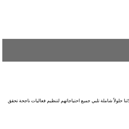
ونمتلك خبرة واسعة تمتد لأكثر من 19 عاماً في هذا المجال؛ نقدم لعملائنا حلولاً شاملة تلبي جميع احتياجاتهم لتنظيم فعاليات ناجحة تحقق