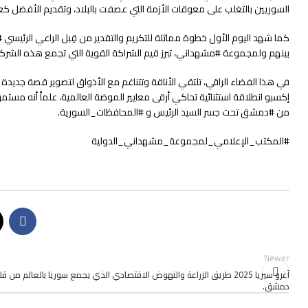
السوريين بالتغلب على معوقات الأزمة التي عصفت بالبلاد، وتقديم الأفضل كع
كما شهد اليوم الأول خطوة مماثلة للتكريم والتقدير من قِبل الراعي الرئيسي #
بينهم ولمجموعة #مشهداني، تبرز قيم الشراكة القوية التي تجمع هذه الشركات
في هذا الفضاء الراقي، تلتقي الأناقة وتتناغم مع الأذواق لتصوير قصة جديدة 
إكسبو انطلاقة استثنائية تحاكي أرقى معايير الموضة العالمية، علماً أنه مستم
من #دمشق تحت جسر السيد الرئيس و #المحافظات_السورية.
#المكتب_الإعلامي_لمجموعة_مشهداني_الدولية
Newer
آغرو سيريا 2025 طريق الزراعة والنهوض الاقتصادي الذي يجمع سوريا بالعالم من ق
دمشق.