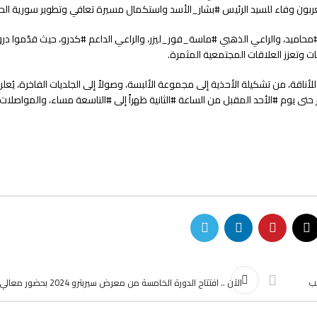
ربون وفاء للسيد الرئيس #بشار_الأسد واستكمال مسيرة تعافي وتطوير سورية الحبي
محاميد، والراعي الذهبي #ماسة_فور_ليزر، والراعي الداعم #كدرو، حيث قدّموا دروع
 وتعزز العلاقات المجتمعية المثمرة.
للأناقة، من تشكيلة الأحذية إلى مجموعة الألبسة، وصولاً إلى الجلديات الفاخرة، ي
ر حتى يوم #الأحد المقبل من الساعة #الثانية ظهراً إلى #التاسعة مساء، والمواصلات
لب
الآن .. افتتاح الدورة الخامسة من م