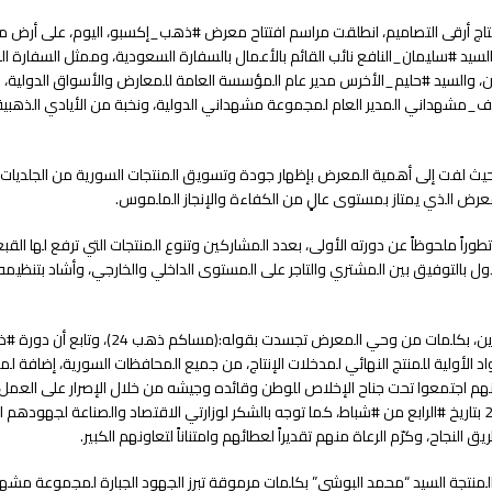
لإنتاج أرقى التصاميم، انطلقت مراسم افتتاح معرض #ذهب_إكسبو، اليوم، على أرض 
سيد #سليمان_النافع نائب القائم بالأعمال بالسفارة السعودية، وممثل السفارة الع
، والسيد #حليم_الأخرس مدير عام المؤسسة العامة للمعارض والأسواق الدولية
ف_مشهداني المدير العام لمجموعة مشهداني الدولية، ونخبة من الأيادي الذهبية ا
ا” حيث لفت إلى أهمية المعرض بإظهار جودة وتسويق المنتجات السورية من الجلديات 
لمعرض الذي يمتاز بمستوى عالٍ من الكفاءة والإنجاز الملموس.
ً ملحوظاً عن دورته الأولى، بعدد المشاركين وتنوع المنتجات التي ترفع لها القبعة،
الأول بالتوفيق بين المشتري والتاجر على المستوى الداخلي والخارجي، وأشاد بتنظيمه 
أما السيد “خلف مشهداني” كانت بدايته مختلفة بتحية ألقاها على جميع الحاضرين، بكل
لأولية للمنتج النهائي لمدخلات الإنتاج، من جميع المحافظات السورية، إضافة ل
أنهم اجتمعوا تحت جناح الإخلاص للوطن وقائده وجيشه من خلال الإصرار على العمل
الصناعة المحلية وتعزيز الاقتصاد الوطني، معلناً عن موعد #ذهب_إكسبو 2025 بتاريخ #الرابع من #شباط، كما توجه بالشكر لوزارتي الاقتصاد والصناعة لج
نجاح، وكرّم الرعاة منهم تقديراً لعطائهم وامتناناً لتعاونهم الكبير.
لمنتجة السيد “محمد البوشي” بكلمات مرموقة تبرز الجهود الجبارة لمجموعة مشهد