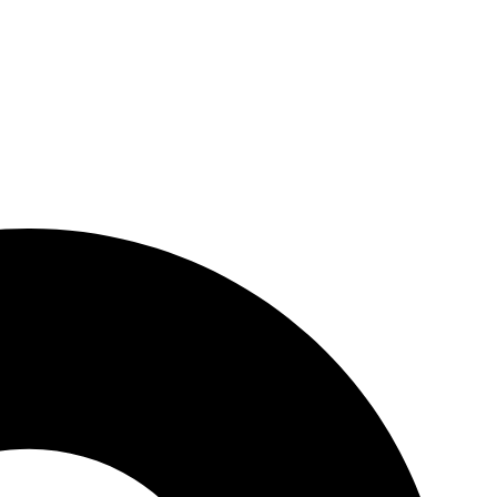
h are: exhibitions, conferences, marketing, advertising, and commercial
services.