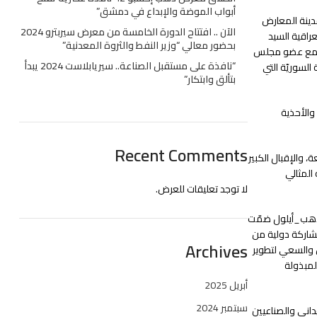
أبواب الموضة والإبداع في دمشق”
مدينة المعارض
الآن .. افتتاح الدورة الخامسة من معرض سيربترو 2024
راقية السيد
بحضور معالي “وزير النفط والثروة المعدنية”
، مع عضو مجلس
“نافذة على مستقبل الصناعة.. سيريابلاست 2024 يبدأ
لسوريّة التي
بتألق وابتكار”
والأحذية
Recent Comments
 والإقبال الكبير
المثالي
لا توجد تعليقات للعرض.
مات من وحي المعرض تجسدت بقوله:(مساكم ذهب 24)، وتابع أن دورة #ذهب_أيلول ضمّت
مشاركة دولية من
Archives
 والسعي لتطوير
هودهم المبذولة
أبريل 2025
سبتمبر 2024
اني والصناعيين