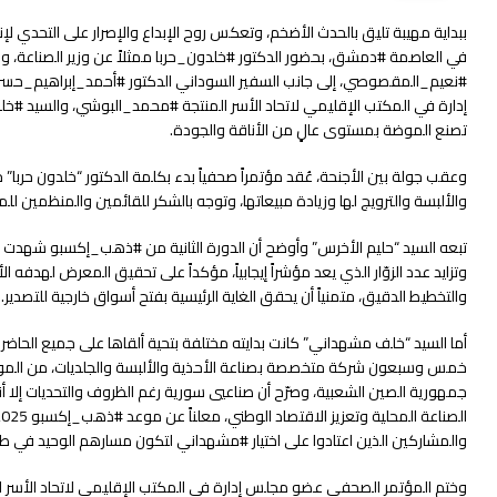
ببداية مهيبة تليق بالحدث الأضخم، وتعكس روح الإبداع والإصرار على التحدي 
في العاصمة #دمشق، بحضور الدكتور #خلدون_حربا ممثلاً عن وزير الصناعة، وال
#نعيم_المقصوصي، إلى جانب السفير السوداني الدكتور #أحمد_إبراهيم_حسن
إدارة في المكتب الإقليمي لاتحاد الأسر المنتجة #محمد_البوشي، والسيد #خل
تصنع الموضة بمستوى عالٍ من الأناقة والجودة.
وعقب جولة بين الأجنحة، عُقد مؤتمراً صحفياً بدء بكلمة الدكتور “خلدون حرب
والألبسة والترويج لها وزيادة مبيعاتها، وتوجه بالشكر للقائمين والمنظمين ل
تبعه السيد “حليم الأخرس” وأوضح أن الدورة الثانية من #ذهب_إكسبو شهدت تطورا
وتزايد عدد الزوّار الذي يعد مؤشراً إيجابياً، مؤكداً على تحقيق المعرض لهدفه 
والتخطيط الدقيق، متمنياً أن يحقق الغاية الرئيسية بفتح أسواق خارجية للتصدير.
خمس وسبعون شركة متخصصة بصناعة الأحذية والألبسة والجلديات، من المواد ا
جمهورية الصين الشعبية، وصرّح أن صناعيي سورية رغم الظروف والتحديات إلا 
والمشاركين الذين اعتادوا على اختيار #مشهداني لتكون مسارهم الوحيد في طريق ال
وختم المؤتمر الصحفي عضو مجلس إدارة في المكتب الإقليمي لاتحاد الأسر ا