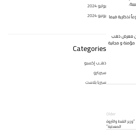
بة.
يوليو 2024
يونيو 2024
اً تذكارية فيما
ُعلن معرض ذهب
 مؤمنة و مجانية
Categories
ذهـب إكسبو
سيربترو
سيريا بلاست
Older
عرض سيربترو 2024 بحضور معالي “وزير النفط والثروة
المعدنية”