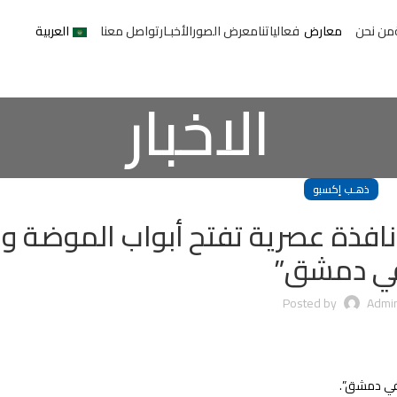
من نحن
معارض
فعالياتنا
معرض الصور
الأخبـار
تواصل معنا
العربية
الاخبار
ذهـب إكسبو
لاق معرض ذهب إكسبو 2: “نافذة عصرية تفتح أبواب الموضة
ي دمشق”
Posted by
Admi