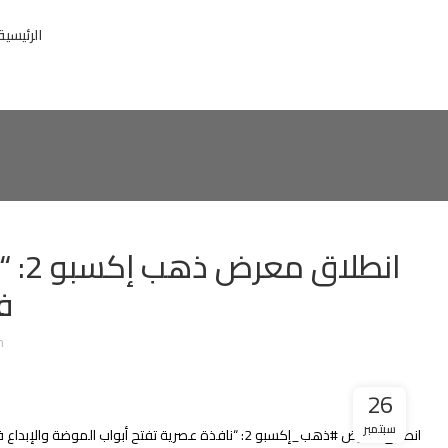
الرئيسية
انط
ف
n
26
سبتمبر
انطلاق معرض #ذهب_إكسبو 2: “نافذة عصرية تفتح أبواب الموضة والإبداع في دمشق”.