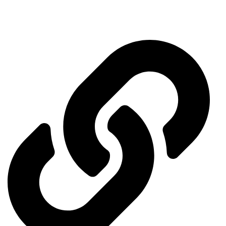
services.
Important links