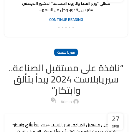
معالي "وزير النفط والثروة المعدنية" الدكتور المهندس
#فراس_قدور، وكل من السفير...
CONTINUE READING
سيريا بلاست
“نافذة على مستقبل الصناعة..
سيريابلاست 2024 يبدأ بتألق
وابتكار”
0
Admin
27
"نافذة على مستقبل الصناعة.. سيريابلاست 2024 يبدأ بتألق وابتكار"
يونيو
شهدت عاصمة الياسمين افتتاحاً مهيباً لمعرض #سيريا_بلاست،