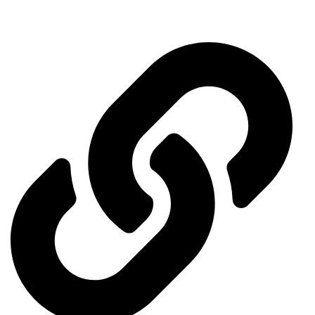
services.
Important links