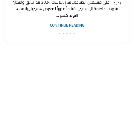
"نافذة على مستقبل الصناعة.. سيريابلاست 2024 يبدأ بتألق وابتكار"
يونيو
شهدت عاصمة الياسمين افتتاحاً مهيباً لمعرض #سيريا_بلاست،
اليوم، جَمع ...
CONTINUE READING